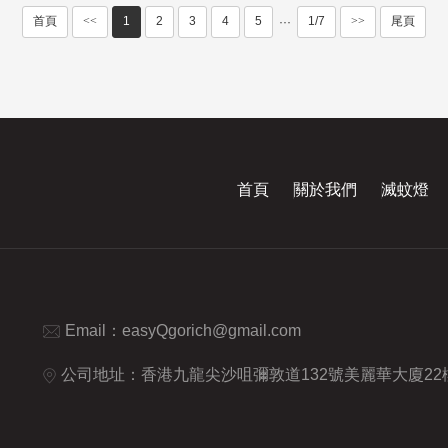
首頁
<<
1
2
3
4
5
1/7
>>
尾頁
···
首頁
關於我們
滅蚊燈
Email：
easyQgorich@gmail.com
公司地址：香港九龍尖沙咀彌敦道132號美麗華大廈22樓