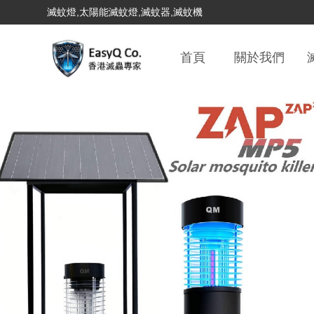
滅蚊燈,太陽能滅蚊燈,滅蚊器,滅蚊機
首頁
關於我們