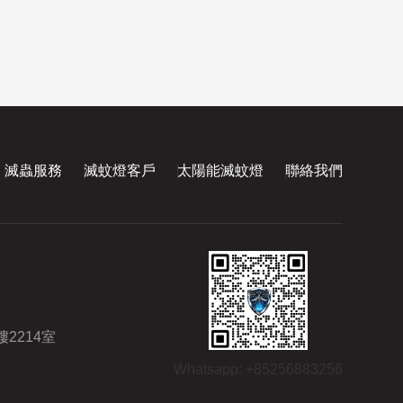
滅蟲服務
滅蚊燈客戶
太陽能滅蚊燈
聯絡我們
2214室
Whatsapp: +85256883256