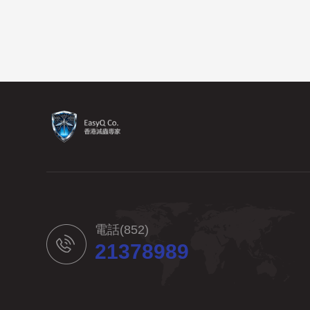
電話(852)
21378989