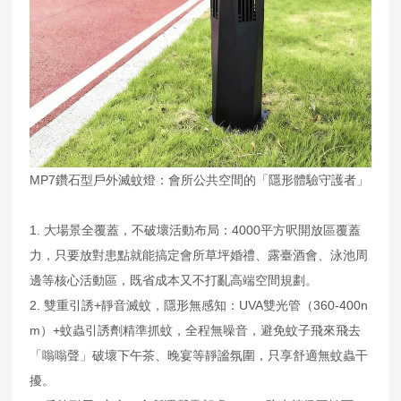
MP7鑽石型戶外滅蚊燈：會所公共空間的「隱形體驗守護者」
1. 大場景全覆蓋，不破壞活動布局：4000平方呎開放區覆蓋
力，只要放對患點就能搞定會所草坪婚禮、露臺酒會、泳池周
邊等核心活動區，既省成本又不打亂高端空間規劃。
2. 雙重引誘+靜音滅蚊，隱形無感知：UVA雙光管（360-400n
m）+蚊蟲引誘劑精準抓蚊，全程無噪音，避免蚊子飛來飛去
「嗡嗡聲」破壞下午茶、晚宴等靜謐氛圍，只享舒適無蚊蟲干
擾。