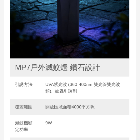
MP7戶外滅蚊燈 鑽石設計
引誘方法
UVA紫光波 (360-400nm 雙光管雙光波
頻), 蚊蟲引誘劑
覆蓋範圍
開放區域面積4000平方呎
滅蚊機額
9W
定功率