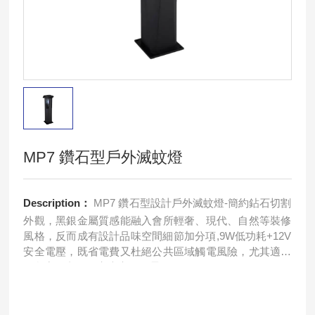
MP7 鑽石型戶外滅蚊燈
Description：
MP7 鑽石型設計戶外滅蚊燈-簡約鉆石切割
外觀，黑銀金屬質感能融入會所輕奢、現代、自然等裝修
風格，反而成有設計品味空間細節加分項,9W低功耗+12V
安全電壓，既省電費又杜絕公共區域觸電風險，尤其適合
有兒童、老人的家庭客群場景