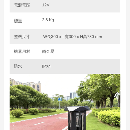
電源電壓
12V
2.8 Kg
總重
整機尺寸
W長300 x L寬300 x H高730 mm
機器用材
鋼金屬
防水
IPX4