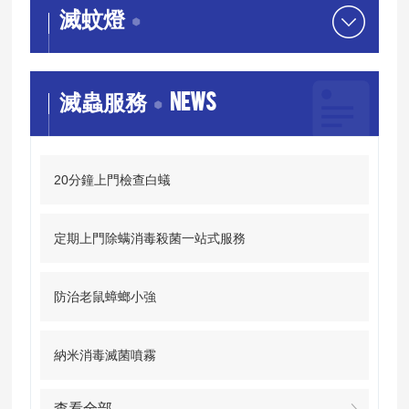
滅蚊燈
NEWS
滅蟲服務
20分鐘上門檢查白蟻
定期上門除螨消毒殺菌一站式服務
防治老鼠蟑螂小強
納米消毒滅菌噴霧
查看全部