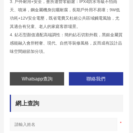
3. 戶外耐用+安全，會所運營零顧慮：IPX4防水等級不怕雨
天、噴淋，鋼金屬機身抗曬耐腐，長期戶外用不易壞；9W低
功耗+12V安全電壓，既省電費又杜絕公共區域觸電風險，尤
其適合有兒童、老人的家庭客群場景。
4. 鉆石型顏值適配高端調性：簡約鉆石切割外觀，黑銀金屬質
感能融入會所輕奢、現代、自然等裝修風格，反而成有設計品
味空間細節加分項。
Whatsapp查詢
聯絡我們
網上查詢